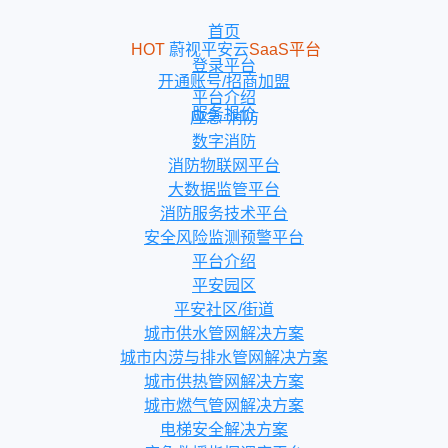
首页
HOT
蔚视平安云
SaaS平台
登录平台
开通账号/招商加盟
平台介绍
物联网设备生态
服务报价
应急·消防
数字消防
不限品牌型号，平台均支持对接
消防物联网平台
生态持续发展中...
大数据监管平台
消防服务技术平台
安全风险监测预警平台
平台介绍
平安园区
平安社区/街道
城市供水管网解决方案
城市内涝与排水管网解决方案
城市供热管网解决方案
城市燃气管网解决方案
电梯安全解决方案