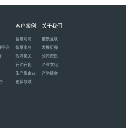
客户案例
关于我们
智慧消防
前景互联
理平台
智慧水务
发展历程
台
政府机关
公司资质
石油石化
企业文化
生产型企业
产学结合
台
更多领域