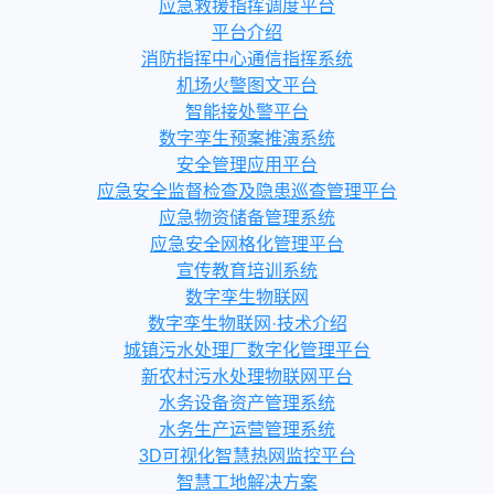
应急救援指挥调度平台
平台介绍
消防指挥中心通信指挥系统
机场火警图文平台
智能接处警平台
数字孪生预案推演系统
安全管理应用平台
应急安全监督检查及隐患巡查管理平台
应急物资储备管理系统
应急安全网格化管理平台
宣传教育培训系统
数字孪生物联网
数字孪生物联网·技术介绍
城镇污水处理厂数字化管理平台
新农村污水处理物联网平台
水务设备资产管理系统
水务生产运营管理系统
3D可视化智慧热网监控平台
智慧工地解决方案