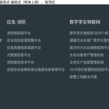
装型式 磁吸式（柜体上部）、吸顶式
应急·消防
数字孪生物联网
消防物联网平台
数字孪生物联网·技术介绍
盟
安全风险监测预警平台
城镇污水处理厂数字化管
应急救援指挥调度平台
新农村污水处理物联网平
大数据监管平台
水务设备资产管理系统
消防服务技术平台
水务生产运营管理系统
应急安全监督检查及隐患巡查管理平台
3D可视化智慧热网监控平
智慧工地解决方案