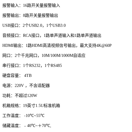
报警输入：
16
路开关量报警输入
报警输出：
8
路开关量报警输出
USB
接口：
2
个
USB2.0
，
1
个
USB3.0
音频接口：
RCA
接口，
1
路单声道输入和
1
路单声道输出
HDMI
输出：
1
路
HDMI
高清视频信号输出，最大支持
4K@60P
网口：
2
个千兆网口，
10M/100M/1000M
自适应
串行接口：
1
个
RS232
，
1
个
RS485
硬盘容量：
4TB
电源：
220V
，不含适配器
功耗：不超过
120W
机箱规格：
19
英寸
1.5U
标准机箱
工作温度：
-10℃~55℃
储藏温度：﹣
40℃~
＋
70℃,