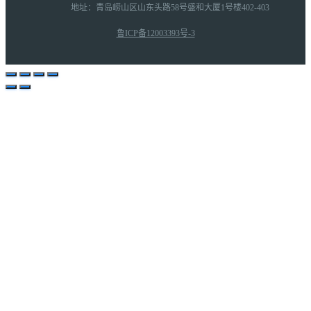
地址：青岛崂山区山东头路58号盛和大厦1号楼402-403
鲁ICP备12003393号-3